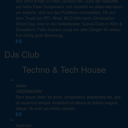
Seit 2003 bringt DJ Felix Jackson die Clubs der Republik
auf hohe Feier-Temperatur und versteht es dabei wie kaum
ein anderer, sich auf das Publikum einzustellen. Ob auf
dem Truck von RTL West, BILD Köln beim Christopher
Street Day, oder in den beliebtesten Szene-Clubs in Köln &
Düsseldorf, Felix Jackson sorgt vor allen Dingen für eines:
Für richtig gute Stimmung.
DJs Club
Techno & Tech House
Jesko
GREENKOMM
Rem ipsum dolor sit amet, consectetur adipisicing elit, sed
do eiusmod tempor incididunt ut labore et dolore magna
aliqua. Ut enim ad minim veniam
Addicted